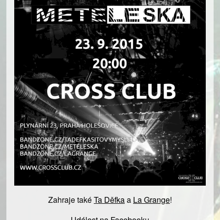
Zahraje také
Ta Děfka‎
a
La Grange
!
Událost na Facebooku