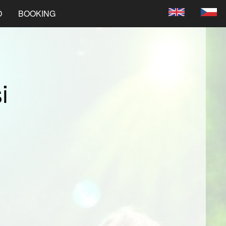
O
BOOKING
i