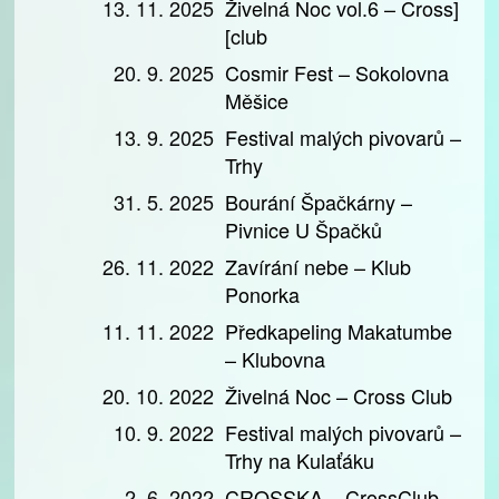
13. 11. 2025
Živelná Noc vol.6 – Cross]
[club
20. 9. 2025
Cosmir Fest – Sokolovna
Měšice
13. 9. 2025
Festival malých pivovarů –
Trhy
31. 5. 2025
Bourání Špačkárny –
Pivnice U Špačků
26. 11. 2022
Zavírání nebe – Klub
Ponorka
11. 11. 2022
Předkapeling Makatumbe
– Klubovna
20. 10. 2022
Živelná Noc – Cross Club
10. 9. 2022
Festival malých pivovarů –
Trhy na Kulaťáku
2. 6. 2022
CROSSKA – CrossClub